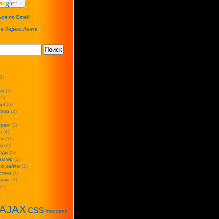
ся по Email
 9 */
3)
ss
(1)
1)
ipt
(6)
shop
(2)
)
ерам
(1)
н
(4)
ти
(11)
ы
(2)
оды
(5)
ны wp
(2)
аю сайты
(1)
стика
(1)
алка
(2)
(1)
AJAX
css
htaccess