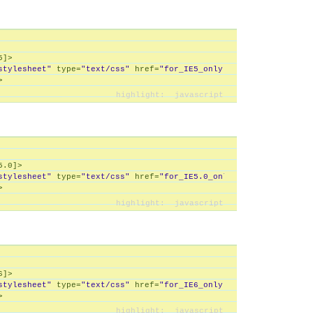
5
]>

stylesheet"
 type=
"text/css"
 href=
"for_IE5_only.css"
 />

5.0
]>

stylesheet"
 type=
"text/css"
 href=
"for_IE5.0_only.css"
 />

6
]>

stylesheet"
 type=
"text/css"
 href=
"for_IE6_only.css"
 />
