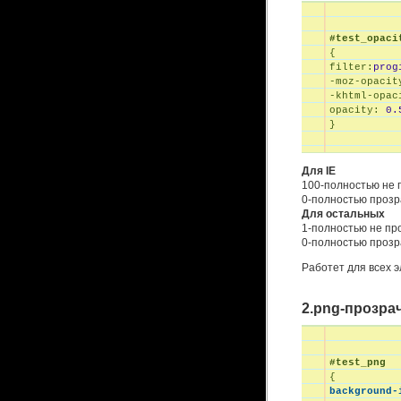
#test_opaci
filter:
prog
-moz-opacit
-khtml-opac
opacity:
0.
}
Для IE
100-полностью не
0-полностью проз
Для остальных
1-полностью не пр
0-полностью проз
Работет для всех э
2.png-прозра
#test_png
background-