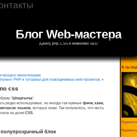
онтакты
Блог Web-мастера
jQuery, php, CSS и немножко SEO
А ты по
ем процесс монетизации
понент PHP и туториал для повседневных web-проектов.
»
по css
брику “
Шпаргалка
“.
ать редко используемые, но иногда так нужные
фичи, хаки,
интаксис языков
, которых знаю. Так получилось, что честь
ыпала на долю
CSS
.
Подписать
Подписать
ь полупрозрачный блок