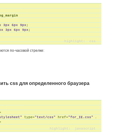
ng_margin
x 
3
px 
6
px 
9
px
;
px 
3
px 
6
px 
9
px
;
ются по-часовой стрелке:
узить css для определенного браузера


stylesheet"
 type=
"text/css"
 href=
"for_IE.css"
 />
