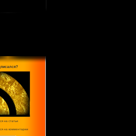
дписался?
ся на статьи
ся на комментарии