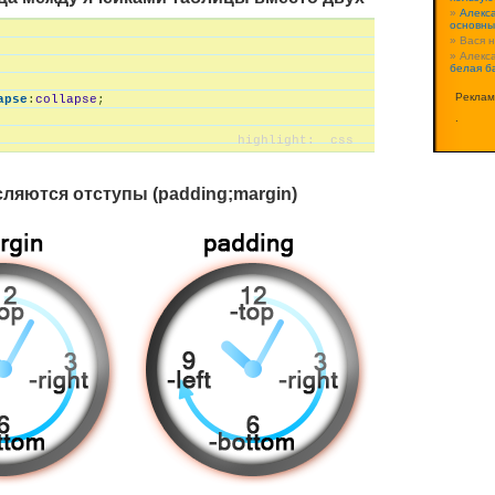
Алекс
основны
Вася 
Алекс
белая б
Реклам
apse
:
collapse
;
.
сляются отступы (padding;margin)