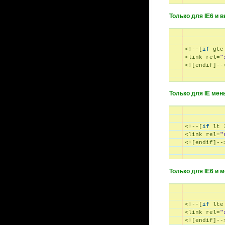
Только для IE6 и в
<!--[
if
 gte
<link rel=
"
Только для IE меньш
<!--[
if
 lt 
<link rel=
"
Только для IE6 и ме
<!--[
if
 lte
<link rel=
"