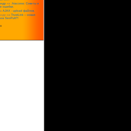
андр
на
.htaccess: Советы и
е ошибки.
на
AJAX - upload файлов.
андр на
TrustLink – новая
аза SeoPult?!
а