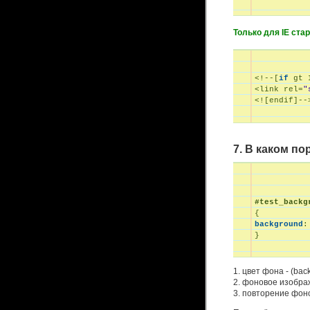
Только для IE стар
<!--[
if
 gt 
<link rel=
"
7. В каком п
#test_backg
background
:

}
1. цвет фона - (bac
2. фоновое изображ
3. повторение фоно