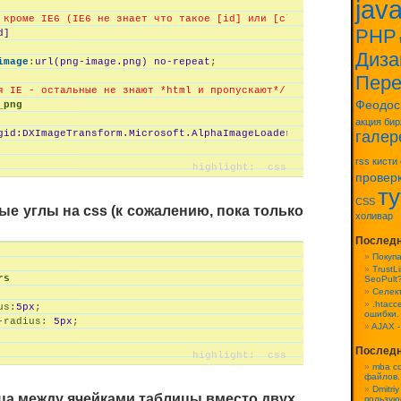
java
 кроме IE6 (IE6 не знает что такое [id] или [class] и пропускает
PHP
d]
Диза
image
:
url(
png-image.png
)
 no-repeat
;
Пер
я IE - остальные не знают *html и пропускают*/
Феодос
_png
акция
бир
галер
gid:DXImageTransform.Microsoft.
AlphaImageLoader(
src=
'png-image.p
rss
кисти
провер
т
CSS
ые углы на css (к сожалению, пока только
холивар
Последн
Покуп
TrustL
rs
SeoPult?
Селек
.htacc
us:
5
px
;
ошибки.
-radius:
5
px
;
AJAX -
Последн
mba co
файлов.
Dmitriy
ица между ячейками таблицы вместо двух
пользую