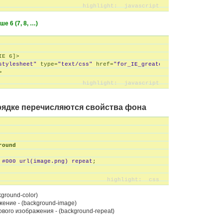
ше 6 (7, 8, …)
IE 
6
]>

stylesheet"
 type=
"text/css"
 href=
"for_IE_greater_than_6.css"
 />

орядке перечисляются свойства фона
round
#000
url(
image.png
)
 repeat
;
kground-color)
ение - (background-image)
вого изображения - (background-repeat)