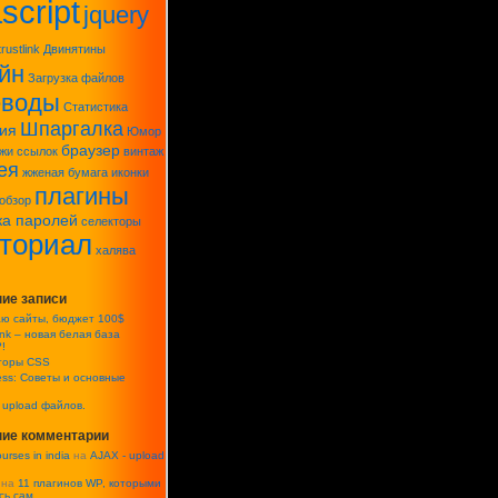
script
jquery
 описание свойств)*/
trustlink
Двинятины
йн
Загрузка файлов
еводы
Статистика
Шпаргалка
ия
Юмор
браузер
жи ссылок
винтаж
ея
ng'
, sizing=
'scale'
)
;
жженая бумага
иконки
плагины
обзор
ка паролей
селекторы
уториал
халява
ие записи
аю сайты, бюджет 100$
ink – новая белая база
!
торы CSS
ess: Советы и основные
 upload файлов.
ие комментарии
urses in india
на
AJAX - upload
на
11 плагинов WP, которыми
сь сам.