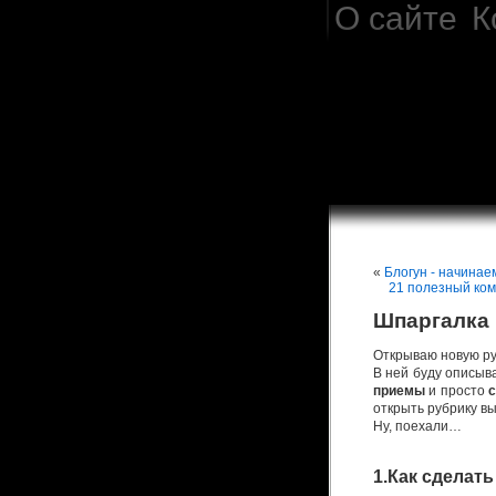
О сайте
К
«
Блогун - начина
21 полезный ком
Шпаргалка 
Открываю новую ру
В ней буду описыв
приемы
и просто
с
открыть рубрику в
Ну, поехали…
1.Как сделат