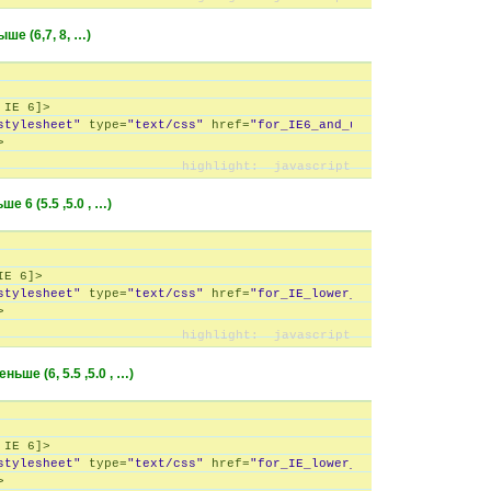
ыше (6,7, 8, …)
 IE 
6
]>

stylesheet"
 type=
"text/css"
 href=
"for_IE6_and_up.css"
 />

е 6 (5.5 ,5.0 , …)
IE 
6
]>

stylesheet"
 type=
"text/css"
 href=
"for_IE_lower_6.css"
 />

ньше (6, 5.5 ,5.0 , …)
 IE 
6
]>

stylesheet"
 type=
"text/css"
 href=
"for_IE_lower_6_or_equal.css"
 />