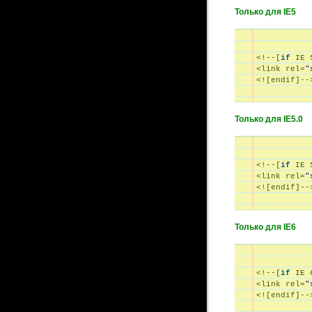
Только для IE5
<!--[
if
 IE 
<link rel=
"
Только для IE5.0
<!--[
if
 IE 
<link rel=
"
Только для IE6
<!--[
if
 IE 
<link rel=
"