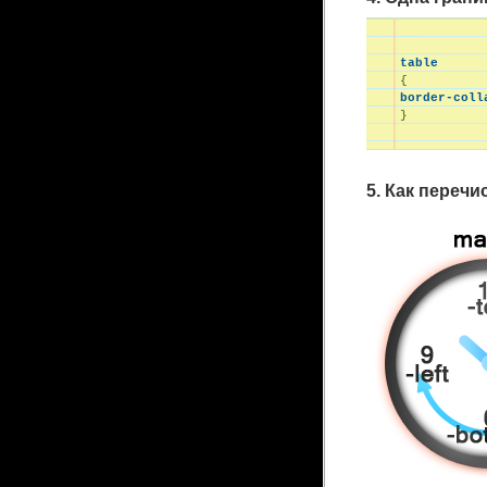
table
border-coll

}
5. Как перечи