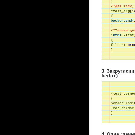
}
/*Для всех,
#test_png
[i
background-

}
/*Только дл

*
html
#test
filter:
 pro

}
3. Закругленн
fierfox)
#test_corne
border-radi
-moz-border

}
4. Одна гран