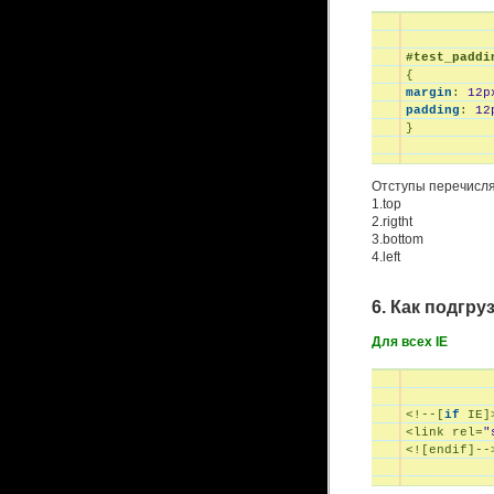
#test_paddi
margin
:
12
p
padding
:
12

}
Отступы перечисля
1.top
2.rigtht
3.bottom
4.left
6. Как подгр
Для всех IE
<!--[
if
 IE]>
<link rel=
"