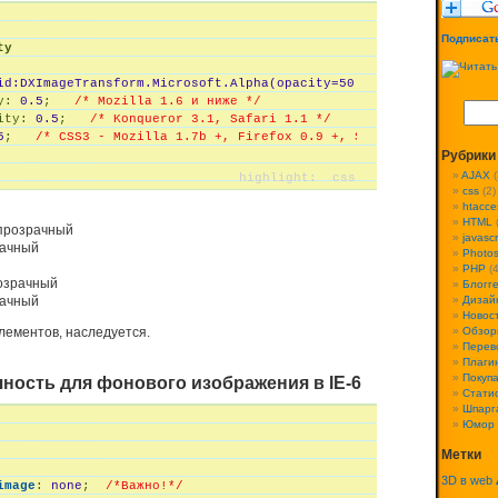
Подписать
ty
id:DXImageTransform.Microsoft.
Alpha(
opacity=
50
)
;
/* IE 5.5+*/
y:
0.5
;
/* Mozilla 1.6 и ниже */
ity:
0.5
;
/* Konqueror 3.1, Safari 1.1 */
5
;
/* CSS3 - Mozilla 1.7b +, Firefox 0.9 +, Safari 1.2+, Opera
Рубрики
AJAX
(
css
(2)
htacce
HTML
(
 прозрачный
javascr
рачный
Photo
PHP
(4
озрачный
Блогг
Дизай
рачный
Новос
Обзор
лементов, наследуется.
Перев
Плаги
Покуп
чность для фонового изображения в IE-6
Стати
Шпарг
Юмор
Метки
3D в web
image
:
 none
;
/*Важно!*/