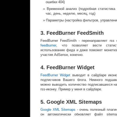
ошибки 404)
Временной анализ (подробная статистика 
час, день, неделю, месяц, год)
Параметры (настройка фильтров, управлени
3. FeedBurner FeedSmith
FeedBurner FeedSmith - перенаправляет rss
feedburner
, что позволяет вести статис
использованию фида и даже поможет монетиз
участия AdSense, конечно.
4. FeedBurner Widget
FeedBurner Widget
выводит в сайдбаре иконку
подписчиков Вашего блога. Немного подшам
можно выводить количество подписавшихся на
rss-иконку. Пример у меня в сайдбаре.
5. Google XML Sitemaps
Google XML Sitemaps
- очень полезный плагин
он автоматически обновляет файл sitem