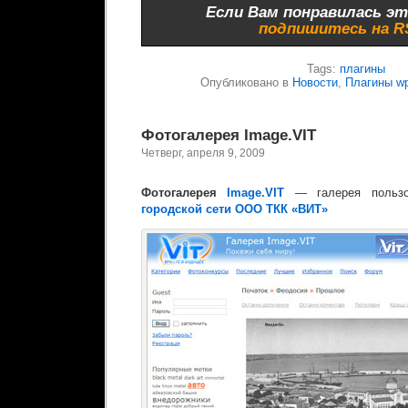
Если Вам понравилась эт
подпишитесь на 
Tags:
плагины
Опубликовано в
Новости
,
Плагины w
Фотогалерея Image.VIT
Четверг, апреля 9, 2009
Фотогалерея
Image.VIT
— галерея польз
городской сети ООО ТКК «ВИТ»