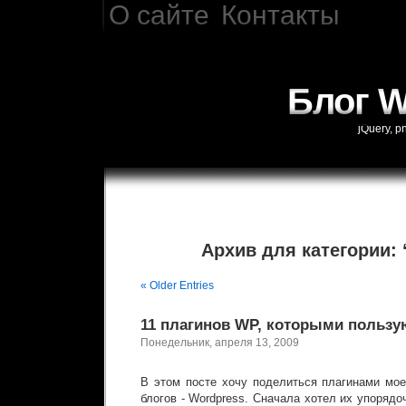
О сайте
Контакты
Блог W
jQuery, 
Архив для категории: 
« Older Entries
11 плагинов WP, которыми пользу
Понедельник, апреля 13, 2009
В этом посте хочу поделиться плагинами мо
блогов - Wordpress. Сначала хотел их упорядо