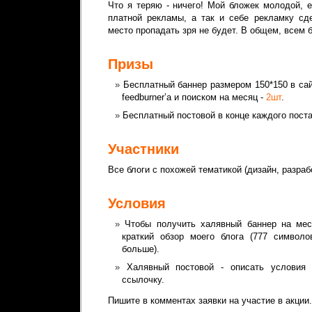
Что я теряю - ничего! Мой бложек молодой, 
платной рекламы, а так и себе рекламку сд
место пропадать зря не будет. В общем, всем 
Призы
Бесплатный баннер размером 150*150 в са
feedburner’а и поиском на месяц -
2шт
.
Бесплатный постовой в конце каждого пост
Участники
Все блоги с похожей тематикой (дизайн, разраб
Условия
Чтобы получить халявный баннер на мес
краткий обзор моего блога (777 символ
больше).
Халявный постовой - описать условия
ссылочку.
Пишите в комментах заявки на участие в акции