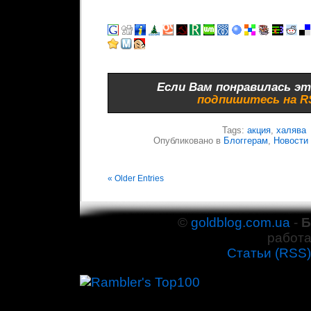
Если Вам понравилась эт
подпишитесь на 
Tags:
акция
,
халява
Опубликовано в
Блоггерам
,
Новости
« Older Entries
©
goldblog.com.ua
-
Б
работа
Cтатьи (RSS)