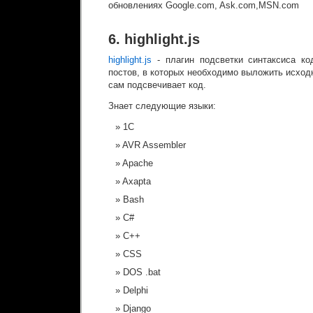
обновлениях Google.com, Ask.com,MSN.com
6. highlight.js
highlight.js
- плагин подсветки синтаксиса ко
постов, в которых необходимо выложить исход
сам подсвечивает код.
Знает следующие языки:
1C
AVR Assembler
Apache
Axapta
Bash
C#
C++
CSS
DOS .bat
Delphi
Django