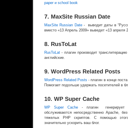
paper и school book
7. MaxSite Russian Date
MaxSite Russian Date
- выводит даты в “Русс
вместо «13 Апрель 2009» выведет «13 апреля 2
8. RusToLat
RusToLat
- плагин производит транслитерацию
английские.
9. WordPress Related Posts
WordPress Related Posts
- плагин в конце пост
Помогает подольше удержать посетителей в бл
10. WP Super Cache
WP Super Cache
- плагин генерирует 
обслуживаются непосредственно Apache, без
тяжелых PHP скриптов. С помощью этог
значительно ускорить ваш блог.